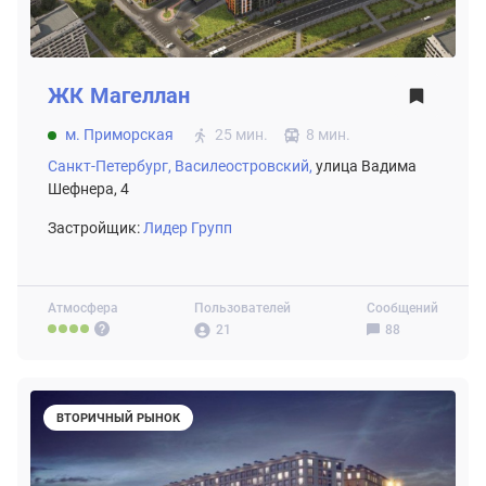
ЖК
Магеллан
м. Приморская
25 мин.
8 мин.
Санкт-Петербург,
Василеостровский,
улица Вадима
Шефнера, 4
Застройщик:
Лидер Групп
Атмосфера
Пользователей
Сообщений
21
88
ВТОРИЧНЫЙ РЫНОК