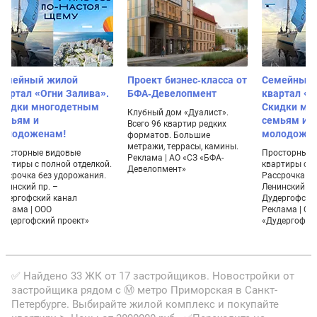
емейный жилой
Проект бизнес-класса от
Семейный 
вартал «Огни Залива».
БФА-Девелопмент
квартал «О
кидки многодетным
Скидки мн
Клубный дом «Дуалист».
емьям и
семьям и
Всего 96 квартир редких
олодоженам!
молодожен
форматов. Большие
метражи, террасы, камины.
росторные видовые
Просторные 
Реклама | АО «СЗ «БФА-
вартиры с полной отделкой.
квартиры с п
Девелопмент»
ассрочка без удорожания.
Рассрочка бе
енинский пр. –
Ленинский пр
удергофский канал
Дудергофски
еклама | ООО
Реклама | ОО
Дудергофский проект»
«Дудергофски
✅ Найдено 33 ЖК от 17 застройщиков. Новостройки от
застройщика рядом с Ⓜ метро Приморская в Санкт-
Петербурге. Выбирайте жилой комплекс и покупайте