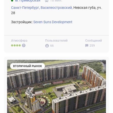
м. Приморская
18 мин.
Санкт-Петербург,
Василеостровский,
Невская губа, уч.
28
Застройщик:
Seven Suns Development
Атмосфера
Пользователей
Сообщений
66
259
ВТОРИЧНЫЙ РЫНОК