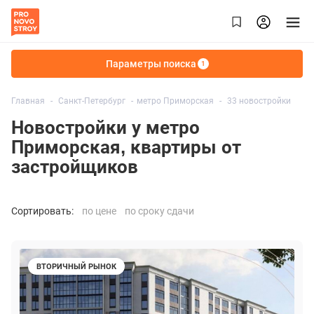
Параметры поиска
1
Главная
Санкт-Петербург
метро Приморская
33 новостройки
Новостройки у метро
Приморская, квартиры от
застройщиков
Сортировать:
по цене
по сроку сдачи
ВТОРИЧНЫЙ РЫНОК