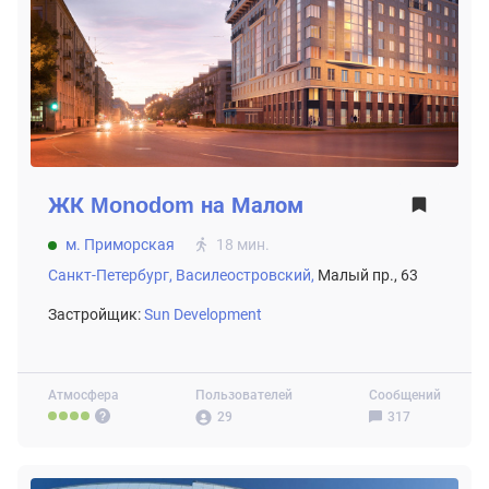
ЖК
Monodom на Малом
м. Приморская
18 мин.
Санкт-Петербург,
Василеостровский,
Малый пр., 63
Застройщик:
Sun Development
Атмосфера
Пользователей
Сообщений
29
317