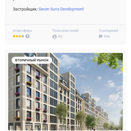
Застройщик:
Seven Suns Development
Атмосфера
Пользователей
Сообщений
45
596
ВТОРИЧНЫЙ РЫНОК