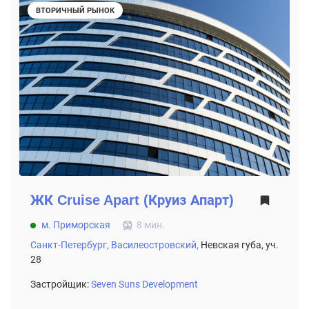
ВТОРИЧНЫЙ РЫНОК
ЖК
Cruise Apart (Круиз Апарт)
м. Приморская
8 мин.
Санкт-Петербург,
Василеостровский,
Невская губа, уч.
28
Застройщик:
Seven Suns Development