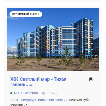
ВТОРИЧНЫЙ РЫНОК
ЖК
Светлый мир «Тихая
гавань…»
м. Приморская
10 мин.
Санкт-Петербург,
Василеостровский,
Невская губа,
участок 26