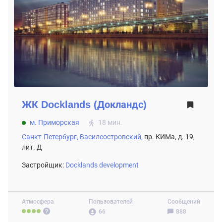
ЖК
Docklands (Докландс)
м. Приморская
18 мин.
Санкт-Петербург,
Василеостровский,
пр. КИМа, д. 19,
лит. Д
Застройщик:
Docklands development
Атмосфера
Пользователей
Сообщений
66
888