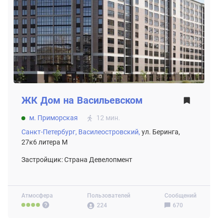
ЖК
Дом на Васильевском
м. Приморская
12 мин.
Санкт-Петербург,
Василеостровский,
ул. Беринга,
27к6 литера М
Застройщик: Страна Девелопмент
Атмосфера
Пользователей
Сообщений
224
670