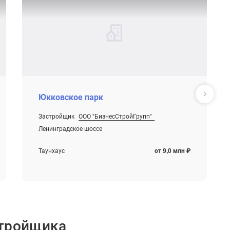
Юкковское парк
Застройщик
ООО "БизнесСтройГрупп"
Ленинградское шоссе
Таунхаус
от 9,0 млн ₽
стройщика