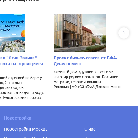
ал "Огни Залива"
Проект бизнес-класса от БФА-
Ж
рочка на строящиеся
Девелопмент
Г
к
Клубный дом «Дуалист». Всего 96
квартир редких форматов. Большие
ной отделкой на берегу
Кв
метражи, террасы, камины.
а, 2 школы с
Фи
Реклама | АО «СЗ «БФА-Девелопмент»
детских садов,
ба
арк, канал, виды на воду.
по
 «Дудергофский проект»
Ре
Новостройки
Новостройки Москвы
О нас