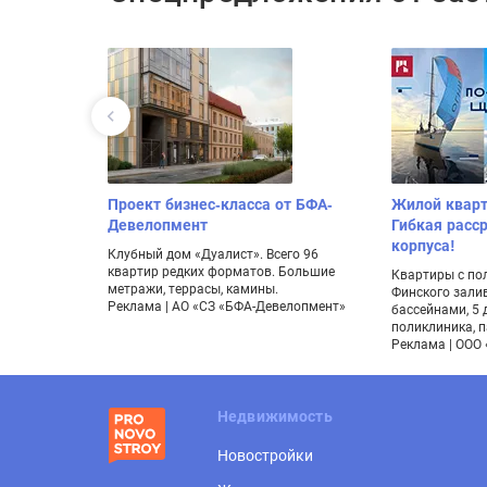
Проект бизнес-класса от БФА-
Жилой кварт
Девелопмент
Гибкая расс
корпуса!
Клубный дом «Дуалист». Всего 96
квартир редких форматов. Большие
Квартиры с пол
метражи, террасы, камины.
Финского залив
Реклама | АО «СЗ «БФА-Девелопмент»
бассейнами, 5 
поликлиника, п
Реклама | ООО
Недвижимость
Новостройки