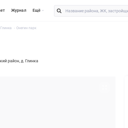
вет
Журнал
Eщё
 Глинка
Онегин парк
ский район
д. Глинка