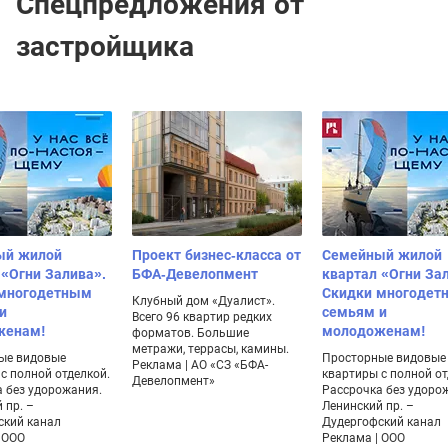
Спецпредложения от
застройщика
ый жилой
Проект бизнес-класса от
Семейный жилой
 «Огни Залива».
БФА-Девелопмент
квартал «Огни За
 многодетным
Скидки многодет
Клубный дом «Дуалист».
и
семьям и
Всего 96 квартир редких
женам!
молодоженам!
форматов. Большие
метражи, террасы, камины.
ые видовые
Просторные видовые
Реклама | АО «СЗ «БФА-
с полной отделкой.
квартиры с полной от
Девелопмент»
 без удорожания.
Рассрочка без удоро
 пр. –
Ленинский пр. –
ский канал
Дудергофский канал
 ООО
Реклама | ООО