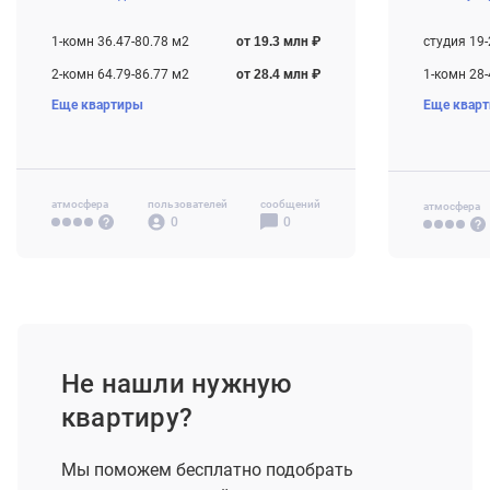
Котлован
Строится
1-комн 36.47-80.78 м2
от 19.3 млн ₽
студия 19
2-комн 64.79-86.77 м2
от 28.4 млн ₽
1-комн 28
Еще квартиры
Еще квар
3-комн 71.89-115.4 м2
от 31.9 млн ₽
2-комн 45
4-комн+ 116.46 м2
от 57.8 млн ₽
3-комн 71
атмосфера
пользователей
сообщений
атмосфера
0
0
Не нашли нужную
квартиру?
Мы поможем бесплатно подобрать