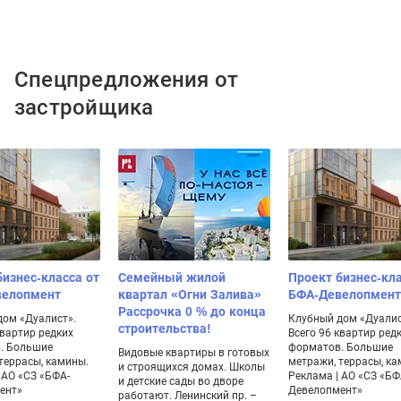
Спецпредложения от
застройщика
бизнес-класса от
Семейный жилой
Проект бизнес-кла
велопмент
квартал «Огни Залива»
БФА-Девелопмент
Рассрочка 0 % до конца
дом «Дуалист».
Клубный дом «Дуалис
строительства!
квартир редких
Всего 96 квартир ред
. Большие
форматов. Большие
Видовые квартиры в готовых
террасы, камины.
метражи, террасы, ка
и строящихся домах. Школы
 АО «СЗ «БФА-
Реклама | АО «СЗ «БФ
и детские сады во дворе
ент»
Девелопмент»
работают. Ленинский пр. –