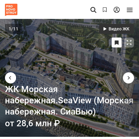
1
/11
Видео ЖК
ЖК Морская
набережная.SeaView (Морская
набережная. СиаВью)
от 28,6 млн
₽