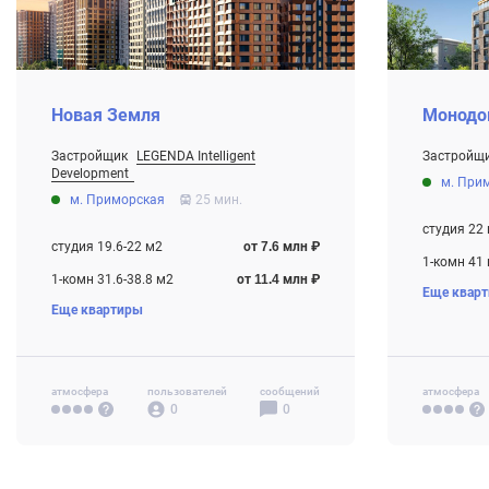
Новая Земля
Монодо
Застройщик
LEGENDA Intelligent
Застройщ
От 2.9 млн
Development
м. При
От 7.6 млн ₽
Строится
м. Приморская
25 мин.
Строится
студия 22
студия 19.6-22 м2
от 7.6 млн ₽
1-комн 41
1-комн 31.6-38.8 м2
от 11.4 млн ₽
Еще квар
2-комн 62
Еще квартиры
2-комн 53-57.5 м2
от 19.0 млн ₽
3-комн 86
атмосфера
пользователей
сообщений
атмосфера
0
0