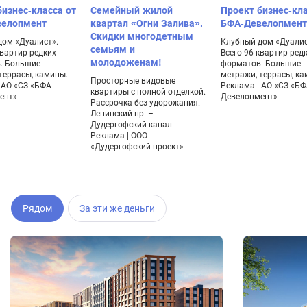
бизнес-класса от
Семейный жилой
Проект бизнес-кла
велопмент
квартал «Огни Залива».
БФА-Девелопмент
Скидки многодетным
дом «Дуалист».
Клубный дом «Дуалис
семьям и
квартир редких
Всего 96 квартир ред
молодоженам!
. Большие
форматов. Большие
террасы, камины.
метражи, террасы, ка
Просторные видовые
 АО «СЗ «БФА-
Реклама | АО «СЗ «БФ
квартиры с полной отделкой.
ент»
Девелопмент»
Рассрочка без удорожания.
Ленинский пр. –
Дудергофский канал
Реклама | ООО
«Дудергофский проект»
Рядом
За эти же деньги