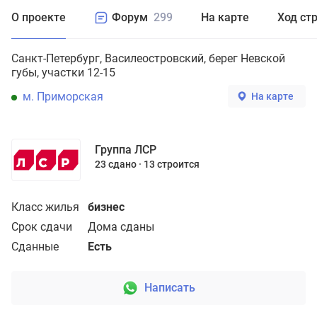
О проекте
Форум
299
На карте
Ход ст
Санкт-Петербург
Василеостровский
берег Невской
губы, участки 12-15
м. Приморская
На карте
Группа ЛСР
23 сдано
13 строится
Класс жилья
бизнес
Срок сдачи
Дома сданы
Сданные
Есть
Написать