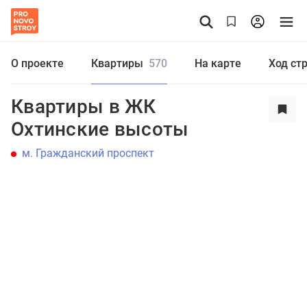
О проекте
Квартиры
570
На карте
Ход ст
Квартиры в ЖК
Охтинские высоты
м. Гражданский проспект
Студия
1
2
3
4+
Цена от
до
₽
Еще фильтры