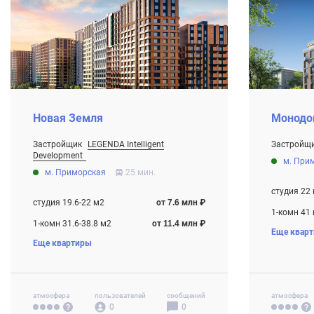
Новая Земля
Монодо
Застройщик
LEGENDA Intelligent
Застройщ
От 2.9 млн
Development
м. При
От 7.6 млн ₽
Строится
м. Приморская
25 мин.
Строится
студия 22
студия 19.6-22 м2
от 7.6 млн ₽
1-комн 41
1-комн 31.6-38.8 м2
от 11.4 млн ₽
Еще квар
2-комн 62
Еще квартиры
2-комн 53-57.5 м2
от 19.0 млн ₽
3-комн 86
атмосфера
пользователей
сообщений
атмосфера
0
0