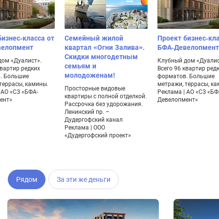
бизнес-класса от
Семейный жилой
Проект бизнес-кла
велопмент
квартал «Огни Залива».
БФА-Девелопмент
Скидки многодетным
дом «Дуалист».
Клубный дом «Дуалис
семьям и
квартир редких
Всего 96 квартир ред
молодоженам!
. Большие
форматов. Большие
террасы, камины.
метражи, террасы, ка
Просторные видовые
 АО «СЗ «БФА-
Реклама | АО «СЗ «БФ
квартиры с полной отделкой.
ент»
Девелопмент»
Рассрочка без удорожания.
Ленинский пр. –
Дудергофский канал
Реклама | ООО
«Дудергофский проект»
Рядом
За эти же деньги