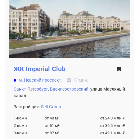
ЖК
Imperial Club
м. Невский проспект
17 мин.
Санкт-Петербург,
Василеостровский,
улица Масляный
канал
Застройщик:
Setl Group
1-комн
от 40
м²
от 24.0 млн ₽
2-комн
от 61
м²
от 36.5 млн ₽
3-комн
от 87
м²
от 49.1 млн ₽