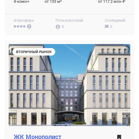
4-комн+
от 133
м²
от 117.2 млн ₽
Атмосфера
Пользователей
Сообщений
0
0
ВТОРИЧНЫЙ РЫНОК
ЖК
Монополист