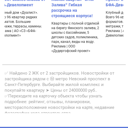
ФА-Девелопмент
Залива" Гибкая
БФА-Девел
рассрочка на
лубный дом «Дуалист».
Клубный дом 
строящиеся корпуса!
сего 96 квартир редких
Всего 96 ква
орматов. Большие
форматов. Б
Квартиры с полной отделкой
етражи, террасы, камины.
метражи, тер
на берегу Финского залива, 2
еклама | АО «СЗ «БФА-
Реклама | АО
школы с бассейнами, 5
евелопмент»
Девелопмент
детских садов, поликлиника,
парк, канал, виды на воду.
Реклама | ООО
«Дудергофский проект»
✅ Найдено 2 ЖК от 2 застройщиков. Новостройки от
застройщика рядом с Ⓜ метро Невский проспект в
Санкт-Петербурге. Выбирайте жилой комплекс и
покупайте квартиру ➤ Цены от 24000000 руб..
✅Переходите на карточку объекта чтобы узнать
подробнее: рейтинг, отзывы, планировки,
месторасположение новостройки на карте, недавние
фотографии хода строительства.