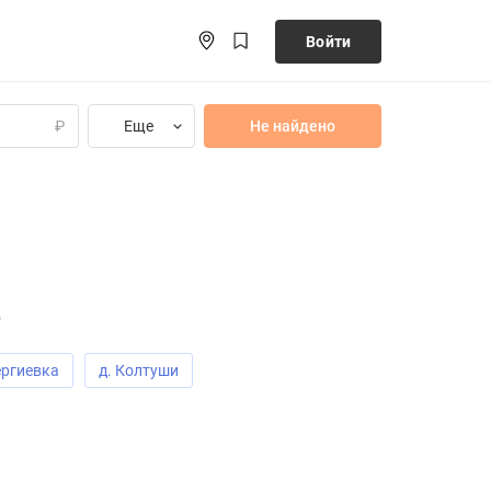
Войти
Еще
Не найдено
₽
е
ергиевка
д. Колтуши
вердлова
д. Юкки
д. Агалатово
ий
д. Скотное