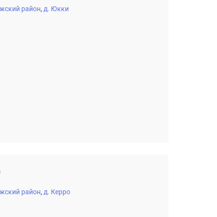
жский район
д. Юкки
)
жский район
д. Керро