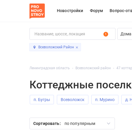
Новостройки
Форум
Вопрос-от
Дома 
1
Всеволожский Район
Ленинградская область
Всеволожский район
47 котте
Коттеджные поселк
п. Бугры
Всеволожск
п. Мурино
д. 
д. Новосаратовка
д. Лупполово
Сертоло
Сортировать:
по популярным
д. Кудрово
д. Мистолово
п. Янино
п