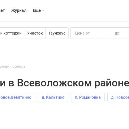
вет
Журнал
Eщё
и коттеджи
Участок
Таунхаус
Цена от
до
джных поселков
и в Всеволожском район
Новое Девяткино
д. Кальтино
п. Романовка
д. Новос
во
д. Касимово
п. Щеглово
п. Янино-1
пгт. Им С
гт. Дубровка
д. Энколово
д. Янино-2
п. Кузьмоловск