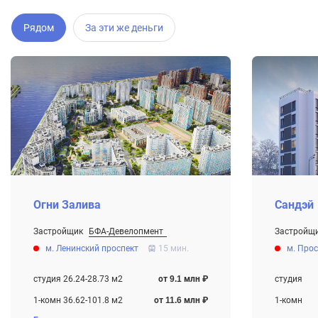
Рядом
За эти же деньги
Огни Залива
Сандэй
Застройщик
БФА-Девелопмент
Застройщ
От 9.1 млн ₽
Строится ,
м. Ленинский проспект
15 мин.
м. Про
Строится , есть сданные корпуса
студия 26.24-28.73 м2
от 9.1 млн ₽
студия
1-комн 36.62-101.8 м2
от 11.6 млн ₽
1-комн