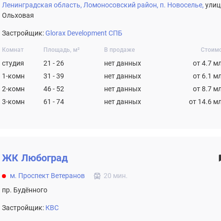
Ленинградская область,
Ломоносовский район,
п. Новоселье,
улиц
Ольховая
Застройщик:
Glorax Development СПБ
Комнат
Площадь, м²
В продаже
Стоим
студия
21 - 26
нет данных
от 4.7 м
1-комн
31 - 39
нет данных
от 6.1 м
2-комн
46 - 52
нет данных
от 8.7 м
3-комн
61 - 74
нет данных
от 14.6 м
ЖК
Любоград
м. Проспект Ветеранов
20 мин.
пр. Будённого
Застройщик:
КВС