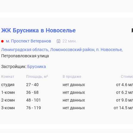
ЖК
Брусника в Новоселье
м. Проспект Ветеранов
22 мин.
Ленинградская область,
Ломоносовский район,
п. Новоселье,
Петропавловская улица
Застройщик:
Брусника
Комнат
Площадь, м²
В продаже
Стоим
студия
27 - 40
нет данных
от 4.6 м
1-комн
36 - 68
нет данных
от 6.2 м
2-комн
48 - 101
нет данных
от 9.0 м
3-комн
76 - 119
нет данных
от 14.5 м