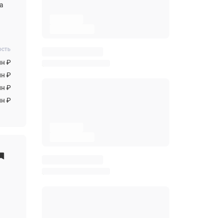
а
ость
лн ₽
лн ₽
лн ₽
лн ₽