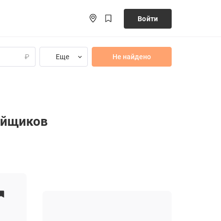
Войти
Еще
Не найдено
₽
ойщиков