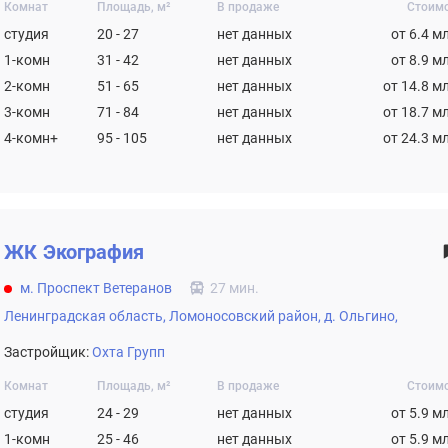
Комнат
Площадь, м²
В продаже
Стоим
студия
20 - 27
нет данных
от 6.4 м
1-комн
31 - 42
нет данных
от 8.9 м
2-комн
51 - 65
нет данных
от 14.8 м
3-комн
71 - 84
нет данных
от 18.7 м
4-комн+
95 - 105
нет данных
от 24.3 м
ЖК
Экография
м. Проспект Ветеранов
27 мин.
Ленинградская область,
Ломоносовский район,
д. Ольгино,
Застройщик:
Охта Групп
Комнат
Площадь, м²
В продаже
Стоим
студия
24 - 29
нет данных
от 5.9 м
1-комн
25 - 46
нет данных
от 5.9 м