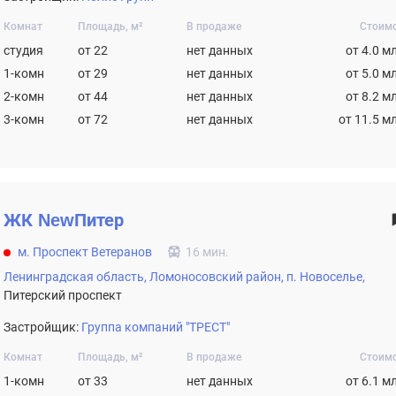
Комнат
Площадь, м²
В продаже
Стоим
студия
от 22
нет данных
от 4.0 м
1-комн
от 29
нет данных
от 5.0 м
2-комн
от 44
нет данных
от 8.2 м
3-комн
от 72
нет данных
от 11.5 м
ЖК
NewПитер
м. Проспект Ветеранов
16 мин.
Ленинградская область,
Ломоносовский район,
п. Новоселье,
Питерский проспект
Застройщик:
Группа компаний "ТРЕСТ"
Комнат
Площадь, м²
В продаже
Стоим
1-комн
от 33
нет данных
от 6.1 м