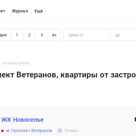
вет
Журнал
Eщё
дия
1
2
3
4+
Цена от
до
54 новостройки
пект Ветеранов, квартиры от застр
ЖК
Новоселье
м. Проспект Ветеранов
19 мин.