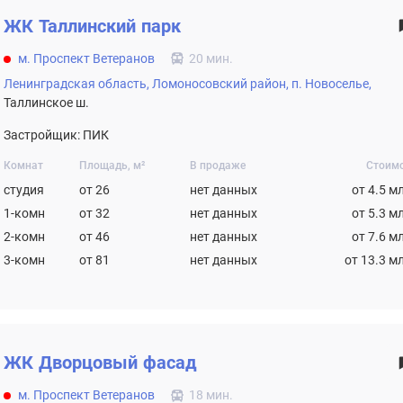
ЖК
Таллинский парк
м. Проспект Ветеранов
20 мин.
Ленинградская область,
Ломоносовский район,
п. Новоселье,
Таллинское ш.
Застройщик: ПИК
Комнат
Площадь, м²
В продаже
Стоим
студия
от 26
нет данных
от 4.5 м
1-комн
от 32
нет данных
от 5.3 м
2-комн
от 46
нет данных
от 7.6 м
3-комн
от 81
нет данных
от 13.3 м
ЖК
Дворцовый фасад
м. Проспект Ветеранов
18 мин.