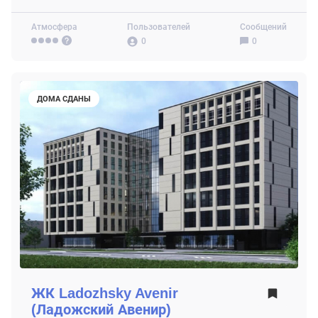
Атмосфера
Пользователей
Сообщений
0
0
ДОМА СДАНЫ
ЖК
Ladozhsky Avenir
(Ладожский Авенир)