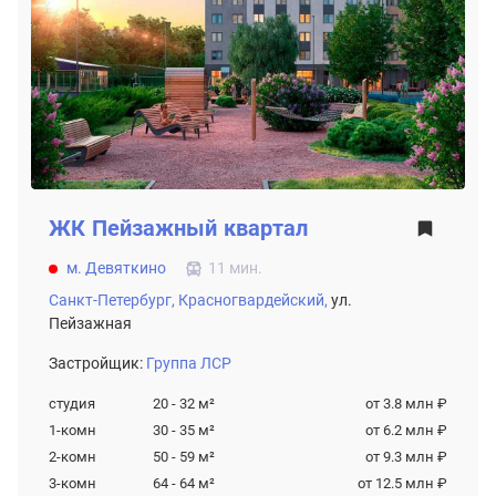
ЖК
Пейзажный квартал
м. Девяткино
11 мин.
Санкт-Петербург,
Красногвардейский,
ул.
Пейзажная
Застройщик:
Группа ЛСР
студия
20 - 32
м²
от 3.8 млн ₽
1-комн
30 - 35
м²
от 6.2 млн ₽
2-комн
50 - 59
м²
от 9.3 млн ₽
3-комн
64 - 64
м²
от 12.5 млн ₽