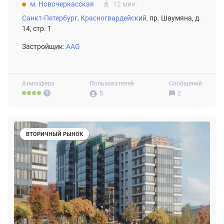
м. Новочеркасская
12 мин.
Санкт-Петербург,
Красногвардейский,
пр. Шаумяна, д.
14, стр. 1
Застройщик:
AAG
Атмосфера
Пользователей
Сообщений
5
2
ВТОРИЧНЫЙ РЫНОК