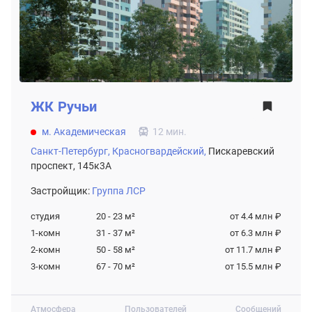
ЖК
Ручьи
м. Академическая
12 мин.
Санкт-Петербург,
Красногвардейский,
Пискаревский
проспект, 145к3А
Застройщик:
Группа ЛСР
студия
20 - 23
м²
от 4.4 млн ₽
1-комн
31 - 37
м²
от 6.3 млн ₽
2-комн
50 - 58
м²
от 11.7 млн ₽
3-комн
67 - 70
м²
от 15.5 млн ₽
Атмосфера
Пользователей
Сообщений