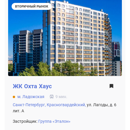
ВТОРИЧНЫЙ РЫНОК
ЖК
Охта Хаус
м. Ладожская
9 мин.
Санкт-Петербург,
Красногвардейский,
ул. Лагоды, д. 6
лит. А
Застройщик:
Группа «Эталон»