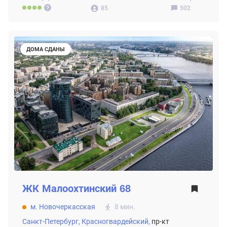
85
502
ДОМА СДАНЫ
ЖК
Малоохтинский 68
м. Новочеркасская
8 мин.
Санкт-Петербург,
Красногвардейский,
пр-кт