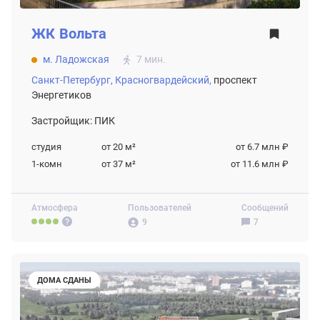
ЖК
Вольта
м. Ладожская
7 мин.
Санкт-Петербург,
Красногвардейский,
проспект
Энергетиков
Застройщик: ПИК
студия
от 20
м²
от 6.7 млн ₽
1-комн
от 37
м²
от 11.6 млн ₽
Атмосфера
Пользователей
Сообщений
9
7
ДОМА СДАНЫ