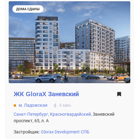
ДОМА СДАНЫ
ЖК
GloraX Заневский
м. Ладожская
6 мин.
Санкт-Петербург,
Красногвардейский,
Заневский
проспект, 65, л. А
Застройщик:
Glorax Development СПБ