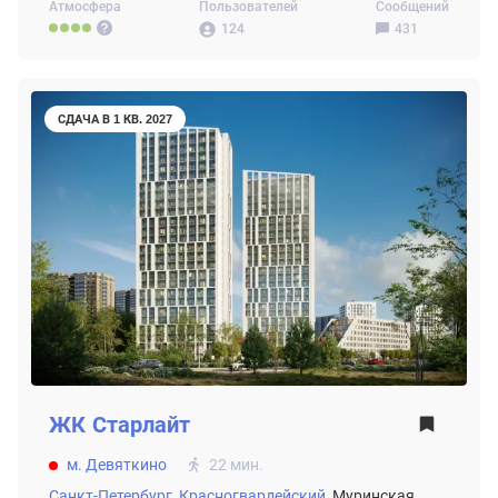
Атмосфера
Пользователей
Сообщений
124
431
СДАЧА В 1 КВ. 2027
ЖК
Старлайт
м. Девяткино
22 мин.
Санкт-Петербург,
Красногвардейский,
Муринская