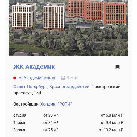
ЖК
Академик
м. Академическая
9 мин.
Санкт-Петербург,
Красногвардейский,
Пискарёвский
проспект, 144
Застройщик:
Холдинг "РСТИ"
студия
от 23
м²
от 6.8 млн ₽
1-комн
от 34
м²
от 9.4 млн ₽
3-комн
от 75
м²
от 19.2 млн ₽