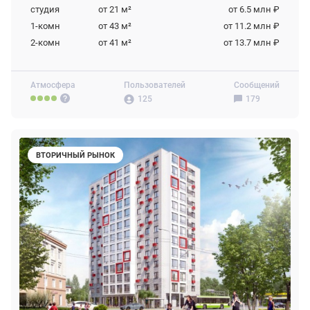
студия
от 21
м²
от 6.5 млн ₽
1-комн
от 43
м²
от 11.2 млн ₽
2-комн
от 41
м²
от 13.7 млн ₽
Атмосфера
Пользователей
Сообщений
125
179
ВТОРИЧНЫЙ РЫНОК