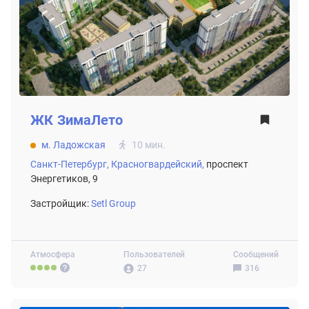
ЖК
ЗимаЛето
м. Ладожская
10 мин.
Санкт-Петербург,
Красногвардейский,
проспект
Энергетиков, 9
Застройщик:
Setl Group
Атмосфера
Пользователей
Сообщений
27
316