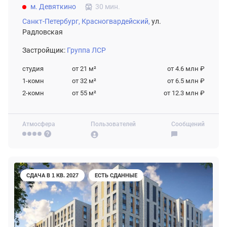
м. Девяткино
30 мин.
Санкт-Петербург,
Красногвардейский,
ул.
Радловская
Застройщик:
Группа ЛСР
студия
от 21
м²
от 4.6 млн ₽
1-комн
от 32
м²
от 6.5 млн ₽
2-комн
от 55
м²
от 12.3 млн ₽
Атмосфера
Пользователей
Сообщений
СДАЧА В 1 КВ. 2027
ЕСТЬ СДАННЫЕ