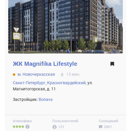
ЖК
Magnifika Lifestyle
м. Новочеркасская
15 мин.
Санкт-Петербург,
Красногвардейский,
ул.
Магнитогорская, д. 11
Застройщик:
Bonava
Атмосфера
Пользователей
Сообщений
131
2801