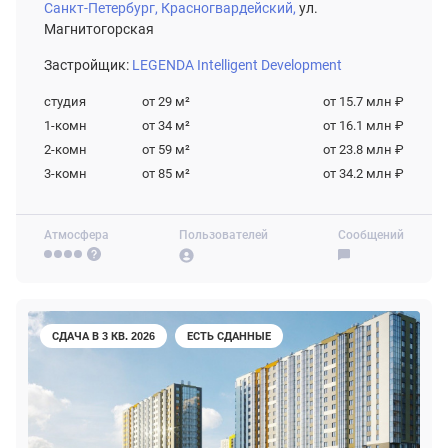
Санкт-Петербург,
Красногвардейский,
ул.
Магнитогорская
Застройщик:
LEGENDA Intelligent Development
студия
от 29
м²
от 15.7 млн ₽
1-комн
от 34
м²
от 16.1 млн ₽
2-комн
от 59
м²
от 23.8 млн ₽
3-комн
от 85
м²
от 34.2 млн ₽
Атмосфера
Пользователей
Сообщений
СДАЧА В 3 КВ. 2026
ЕСТЬ СДАННЫЕ