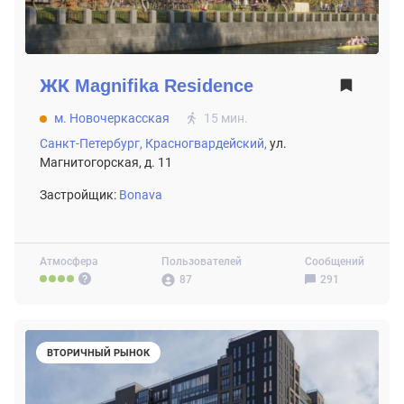
ЖК
Magnifika Residence
м. Новочеркасская
15 мин.
Санкт-Петербург,
Красногвардейский,
ул.
Магнитогорская, д. 11
Застройщик:
Bonava
Атмосфера
Пользователей
Сообщений
87
291
ВТОРИЧНЫЙ РЫНОК