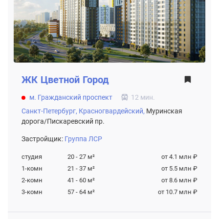
ЖК
Цветной Город
м. Гражданский проспект
12 мин.
Санкт-Петербург,
Красногвардейский,
Муринская
дорога/Пискаревский пр.
Застройщик:
Группа ЛСР
студия
20 - 27
м²
от 4.1 млн ₽
1-комн
21 - 37
м²
от 5.5 млн ₽
2-комн
41 - 60
м²
от 8.6 млн ₽
3-комн
57 - 64
м²
от 10.7 млн ₽