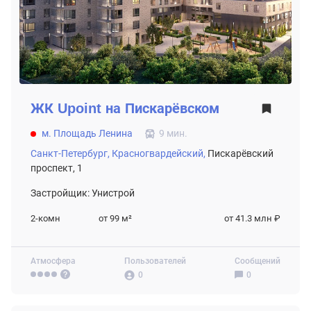
ЖК
Upoint на Пискарёвском
м. Площадь Ленина
9 мин.
Санкт-Петербург,
Красногвардейский,
Пискарёвский
проспект, 1
Застройщик: Унистрой
2-комн
от 99
м²
от 41.3 млн ₽
Атмосфера
Пользователей
Сообщений
0
0