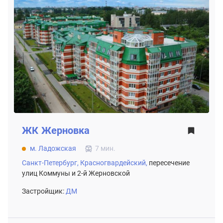
ЖК
Жерновка
м. Ладожская
7 мин.
Санкт-Петербург,
Красногвардейский,
пересечение
улиц Коммуны и 2-й Жерновской
Застройщик:
ДМ