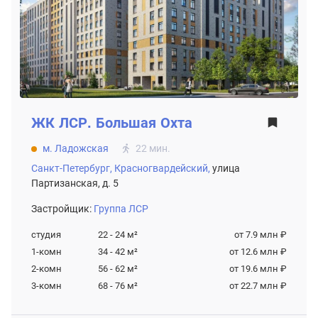
ЖК
ЛСР. Большая Охта
м. Ладожская
22 мин.
Санкт-Петербург,
Красногвардейский,
улица
Партизанская, д. 5
Застройщик:
Группа ЛСР
студия
22 - 24
м²
от 7.9 млн ₽
1-комн
34 - 42
м²
от 12.6 млн ₽
2-комн
56 - 62
м²
от 19.6 млн ₽
3-комн
68 - 76
м²
от 22.7 млн ₽