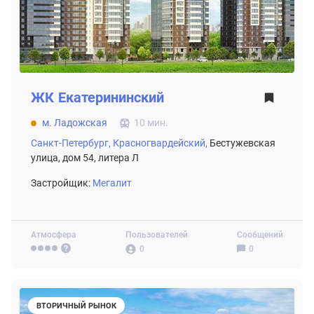
ЖК
Екатерининский
м. Ладожская
10 мин.
Санкт-Петербург,
Красногвардейский,
Бестужевская
улица, дом 54, литера Л
Застройщик:
Мегалит
Атмосфера
Пользователей
Сообщений
0
0
ВТОРИЧНЫЙ РЫНОК