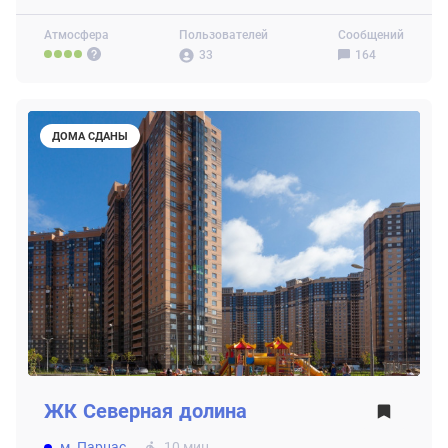
Атмосфера
Пользователей
Сообщений
33
164
ДОМА СДАНЫ
ЖК
Северная долина
м. Парнас
10 мин.