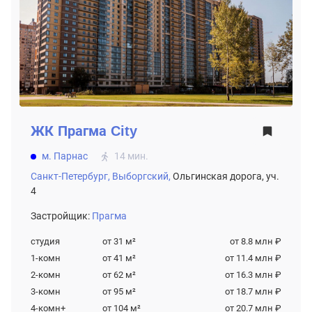
ЖК
Прагма City
м. Парнас
14 мин.
Санкт-Петербург,
Выборгский,
Ольгинская дорога, уч.
4
Застройщик:
Прагма
студия
от 31
м²
от 8.8 млн ₽
1-комн
от 41
м²
от 11.4 млн ₽
2-комн
от 62
м²
от 16.3 млн ₽
3-комн
от 95
м²
от 18.7 млн ₽
4-комн+
от 104
м²
от 20.7 млн ₽