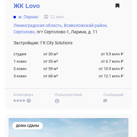
ЖК
Lovo
м. Парнас
22 мин.
Ленинградская область,
Всеволожский район,
Сертолово,
пгт Сертолово-1, Ларина, д. 11
Застройщик: ГК City Solutions
студия
от 30
м²
от 5.9 млн ₽
1-комн
от 35
м²
от 6.7 млн ₽
2-комн
от 59
м²
от 10.9 млн ₽
3-комн
от 68
м²
от 12.1 млн ₽
Атмосфера
Пользователей
Сообщений
ДОМА СДАНЫ