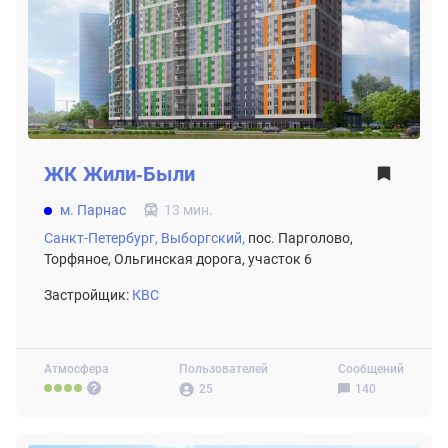
ЖК
Жили-Были
м. Парнас
13 мин.
Санкт-Петербург,
Выборгский,
пос. Парголово,
Торфяное, Ольгинская дорога, участок 6
Застройщик:
КВС
Атмосфера
Пользователей
Сообщений
25
140