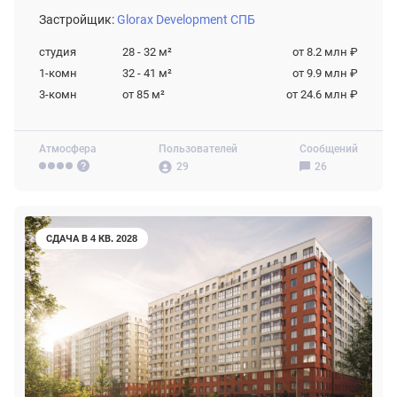
Застройщик:
Glorax Development СПБ
студия
28 - 32
м²
от 8.2 млн ₽
1-комн
32 - 41
м²
от 9.9 млн ₽
3-комн
от 85
м²
от 24.6 млн ₽
Атмосфера
Пользователей
Сообщений
29
26
СДАЧА В 4 КВ. 2028