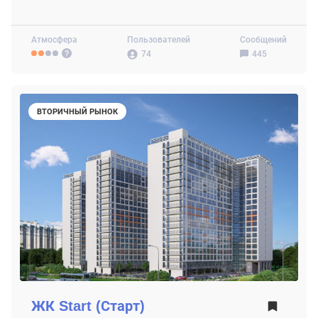
Атмосфера
Пользователей
Сообщений
74
445
ВТОРИЧНЫЙ РЫНОК
ЖК
Start (Старт)