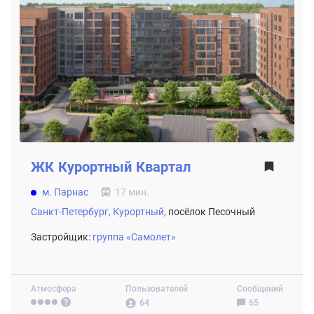
ЖК
Курортный Квартал
м. Парнас
17 мин.
Санкт-Петербург,
Курортный,
посёлок Песочный
Застройщик:
группа «Самолет»
Атмосфера
Пользователей
Сообщений
64
65