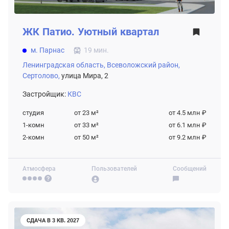
ЖК
Патио. Уютный квартал
м. Парнас
19 мин.
Ленинградская область,
Всеволожский район,
Сертолово,
улица Мира, 2
Застройщик:
КВС
студия
от 23
м²
от 4.5 млн ₽
1-комн
от 33
м²
от 6.1 млн ₽
2-комн
от 50
м²
от 9.2 млн ₽
Атмосфера
Пользователей
Сообщений
СДАЧА В 3 КВ. 2027