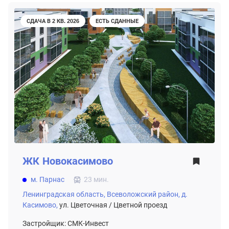
СДАЧА В 2 КВ. 2026
ЕСТЬ СДАННЫЕ
ЖК
Новокасимово
м. Парнас
23 мин.
Ленинградская область,
Всеволожский район,
д.
Касимово,
ул. Цветочная / Цветной проезд
Застройщик: СМК-Инвест