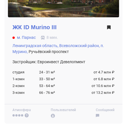
ЖК
ID Murino III
м. Парнас
8 мин.
Ленинградская область,
Всеволожский район,
п.
Мурино,
Ручьёвский проспект
Застройщик: Евроинвест Девелопмент
студия
24 - 31
м²
от 4.7 млн ₽
1-комн
33 - 50
м²
от 6.8 млн ₽
2-комн
53 - 64
м²
от 10.6 млн ₽
3-комн
66 - 76
м²
от 13.2 млн ₽
Атмосфера
Пользователей
Сообщений