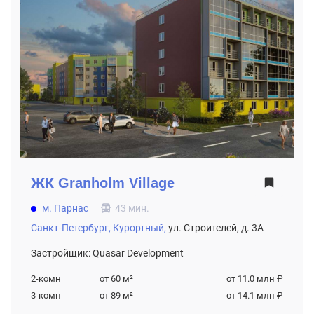
ЖК
Granholm Village
м. Парнас
43 мин.
Санкт-Петербург,
Курортный,
ул. Строителей, д. 3А
Застройщик: Quasar Development
2-комн
от 60
м²
от 11.0 млн ₽
3-комн
от 89
м²
от 14.1 млн ₽