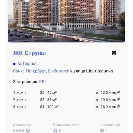
ЖК
Струны
м. Парнас
Санкт-Петербург,
Выборгский,
улица Шостаковича
Застройщик:
RBI
1-комн
35 - 45
м²
от 12.5 млн ₽
2-комн
52 - 86
м²
от 19.6 млн ₽
3-комн
84 - 102
м²
от 26.9 млн ₽
Атмосфера
Пользователей
Сообщений
0
0