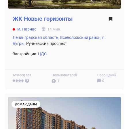
ЖК
Новые горизонты
м. Парнас
14 мин.
Ленинградская область,
Всеволожский район,
п.
Бугры,
Ручьёвский проспект
Застройщик:
ЦДС
Атмосфера
Пользователей
Сообщений
1
0
ДОМА СДАНЫ