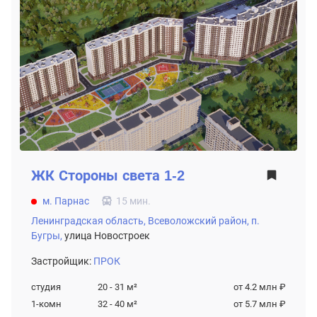
ЖК
Стороны света 1-2
м. Парнас
15 мин.
Ленинградская область,
Всеволожский район,
п.
Бугры,
улица Новостроек
Застройщик:
ПРОК
студия
20 - 31
м²
от 4.2 млн ₽
1-комн
32 - 40
м²
от 5.7 млн ₽