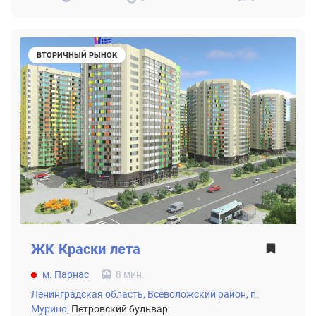
ВТОРИЧНЫЙ РЫНОК
ЖК
Краски лета
м. Парнас
8 мин.
Ленинградская область,
Всеволожский район,
п.
Мурино,
Петровский бульвар