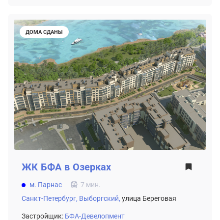
ДОМА СДАНЫ
ЖК
БФА в Озерках
м. Парнас
7 мин.
Санкт-Петербург,
Выборгский,
улица Береговая
Застройщик:
БФА-Девелопмент