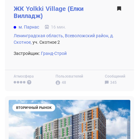
ЖК
Yolkki Village (Елки
Вилладж)
м. Парнас
16 мин.
Ленинградская область,
Всеволожский район,
д.
Скотное,
уч. Скотное 2
Застройщик:
Гранд-Строй
Атмосфера
Пользователей
Сообщений
48
345
ВТОРИЧНЫЙ РЫНОК